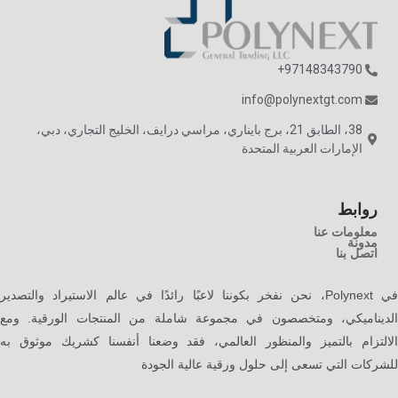
97148343790+
info@polynextgt.com
38، الطابق 21، برج بايناري، مراسي درايف، الخليج التجاري، دبي،
الإمارات العربية المتحدة
روابط
معلومات عنا
مدونة
اتصل بنا
في Polynext، نحن نفخر بكوننا لاعبًا رائدًا في عالم الاستيراد والتصدير
الديناميكي، ومتخصصون في مجموعة شاملة من المنتجات الورقية. ومع
الالتزام بالتميز والمنظور العالمي، فقد وضعنا أنفسنا كشريك موثوق به
للشركات التي تسعى إلى حلول ورقية عالية الجودة