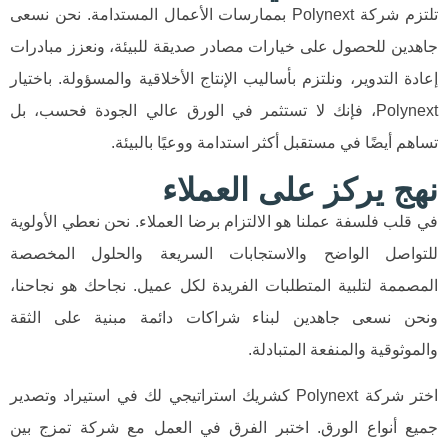
تلتزم شركة Polynext بممارسات الأعمال المستدامة. نحن نسعى
جاهدين للحصول على خيارات مصادر صديقة للبيئة، ونعزز مبادرات
إعادة التدوير، ونلتزم بأساليب الإنتاج الأخلاقية والمسؤولة. باختيار
Polynext، فإنك لا تستثمر في الورق عالي الجودة فحسب، بل
تساهم أيضًا في مستقبل أكثر استدامة ووعيًا بالبيئة.
نهج يركز على العملاء
في قلب فلسفة عملنا هو الالتزام برضا العملاء. نحن نعطي الأولوية
للتواصل الواضح والاستجابات السريعة والحلول المخصصة
المصممة لتلبية المتطلبات الفريدة لكل عميل. نجاحك هو نجاحنا،
ونحن نسعى جاهدين لبناء شراكات دائمة مبنية على الثقة
والموثوقية والمنفعة المتبادلة.
اختر شركة Polynext كشريك استراتيجي لك في استيراد وتصدير
جميع أنواع الورق. اختبر الفرق في العمل مع شركة تمزج بين